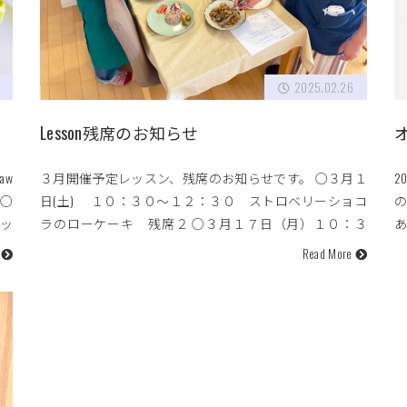
2025.02.26
Lesson残席のお知らせ
aw
３月開催予定レッスン、残席のお知らせです。 ○３月１
2
 ○
日(土) １０：３０〜１２：３０ ストロベリーショコ
レッ
ラのローケーキ 残席２ ○３月１７日（月）１０：３
あ
０〜１３：３０ Veganビビンバ＋２〜３種…
満
e
Read More